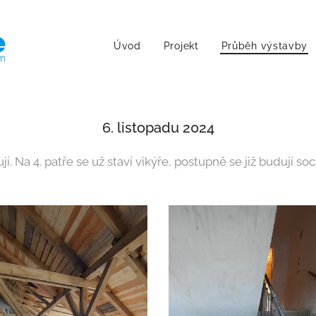
Úvod
Projekt
Průběh výstavby
6. listopadu 2024
í. Na 4. patře se už staví vikýře, postupně se již budují soc